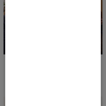
Konferencer, kåringer og
arrangementer
Kom til agendasættende og relationsskabende
arrangementer hos PwC. Sammen får vi nye
perspektiver, viden og relationer.