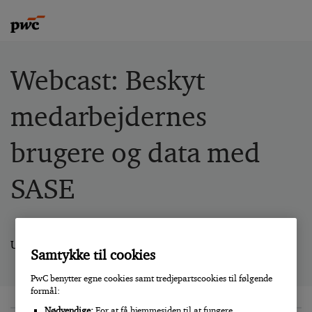
Webcast: Beskyt
medarbejdernes
brugere og data med
SASE
Udfyld formularen herunder for at downloade webcast.
Samtykke til cookies
PwC benytter egne cookies samt tredjepartscookies til følgende
formål:
Nødvendige:
For at få hjemmesiden til at fungere