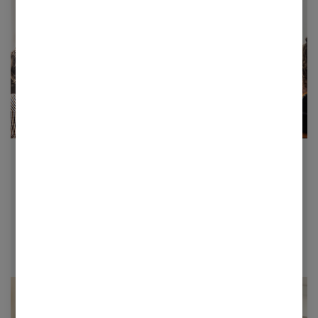
PwC's Academy
Er du klar til nye faglige udfordringer? PwC’s Academy
tilbyder en markedsledende
kompetenceudviklingsplatform, hvor det er PwC's
eksperter, der tilrettelægger og varetager
undervisningen.