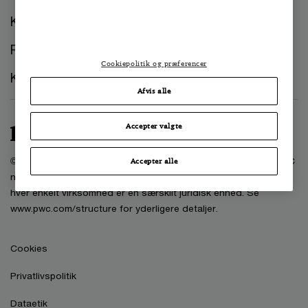
Kontorer
Presse
Cookiepolitik og præferencer
Kontakt os
Afvis alle
Accepter valgte
© 2025 PwC. Alle rettigheder forbeholdes. PwC refererer til PwC
Accepter alle
netværket og/eller et eller flere af dets medlemsfirmaer, hvor
hver enkelt virksomhed er en særskilt juridisk enhed. Se
www.pwc.com/structure for yderligere detaljer.
Cookies
Privatlivspolitik
Dataetik