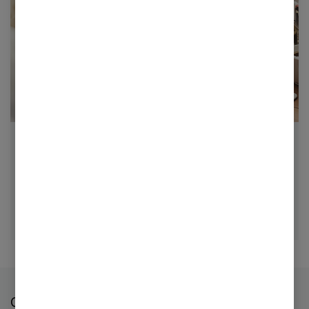
Få seneste nyt fra PwC
Vær på forkant med nye tiltag og tendenser i
erhvervslivet. Du bliver også inviteret til
agendasættende events, hvor vi sammen får ny viden,
perspektiver og relationer.
Om os