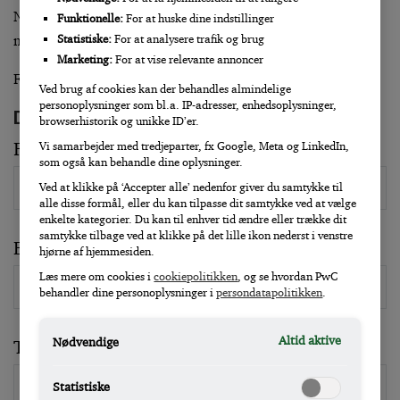
Når du har udfyldt formularen, modtager du i løbet af få
Funktionelle:
For at huske dine indstillinger
minutter en e-mail med link.
Statistiske:
For at analysere trafik og brug
Marketing:
For at vise relevante annoncer
Felter markeret med stjerne (*) skal udfyldes
Ved brug af cookies kan der behandles almindelige
personoplysninger som bl.a. IP-adresser, enhedsoplysninger,
Dine oplysninger
browserhistorik og unikke ID’er.
Fornavn
Vi samarbejder med tredjeparter, fx Google, Meta og LinkedIn,
som også kan behandle dine oplysninger.
Ved at klikke på ‘Accepter alle’ nedenfor giver du samtykke til
alle disse formål, eller du kan tilpasse dit samtykke ved at vælge
enkelte kategorier. Du kan til enhver tid ændre eller trække dit
samtykke tilbage ved at klikke på det lille ikon nederst i venstre
Efternavn
hjørne af hjemmesiden.
Læs mere om cookies i
cookiepolitikken
, og se hvordan PwC
behandler dine personoplysninger i
persondatapolitikken
.
Altid aktive
Nødvendige
Titel
Statistiske